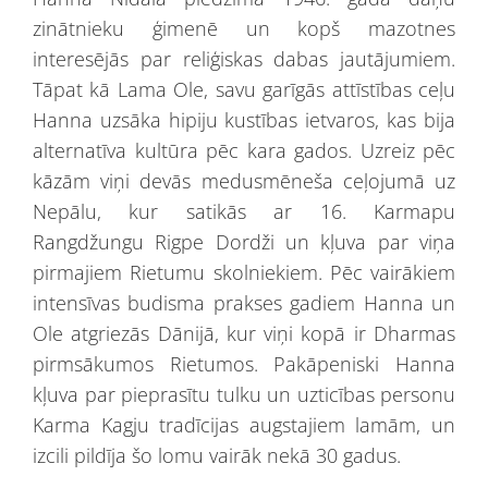
zinātnieku ģimenē un kopš mazotnes
interesējās par reliģiskas dabas jautājumiem.
Tāpat kā Lama Ole, savu garīgās attīstības ceļu
Hanna uzsāka hipiju kustības ietvaros, kas bija
alternatīva kultūra pēc kara gados. Uzreiz pēc
kāzām viņi devās medusmēneša ceļojumā uz
Nepālu, kur satikās ar 16. Karmapu
Rangdžungu Rigpe Dordži un kļuva par viņa
pirmajiem Rietumu skolniekiem. Pēc vairākiem
intensīvas budisma prakses gadiem Hanna un
Ole atgriezās Dānijā, kur viņi kopā ir Dharmas
pirmsākumos Rietumos. Pakāpeniski Hanna
kļuva par pieprasītu tulku un uzticības personu
Karma Kagju tradīcijas augstajiem lamām, un
izcili pildīja šo lomu vairāk nekā 30 gadus.