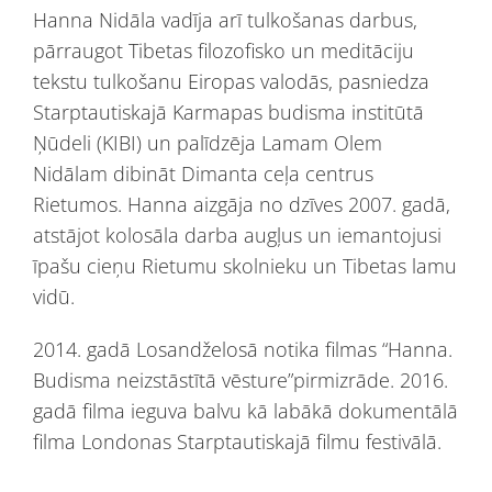
Hanna Nidāla vadīja arī tulkošanas darbus,
pārraugot Tibetas filozofisko un meditāciju
tekstu tulkošanu Eiropas valodās, pasniedza
Starptautiskajā Karmapas budisma institūtā
Ņūdeli (KIBI) un palīdzēja Lamam Olem
Nidālam dibināt Dimanta ceļa centrus
Rietumos. Hanna aizgāja no dzīves 2007. gadā,
atstājot kolosāla darba augļus un iemantojusi
īpašu cieņu Rietumu skolnieku un Tibetas lamu
vidū.
2014. gadā Losandželosā notika filmas “Hanna.
Budisma neizstāstītā vēsture”pirmizrāde. 2016.
gadā filma ieguva balvu kā labākā dokumentālā
filma Londonas Starptautiskajā filmu festivālā.