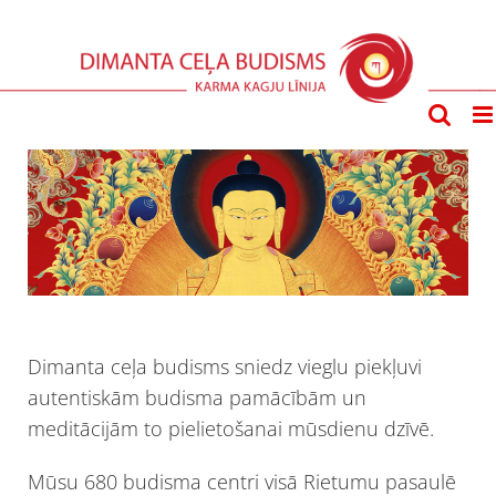
Skip
to
content
Dimanta ceļa budisms sniedz vieglu piekļuvi
autentiskām budisma pamācībām un
meditācijām to pielietošanai mūsdienu dzīvē.
Mūsu 680 budisma centri visā Rietumu pasaulē