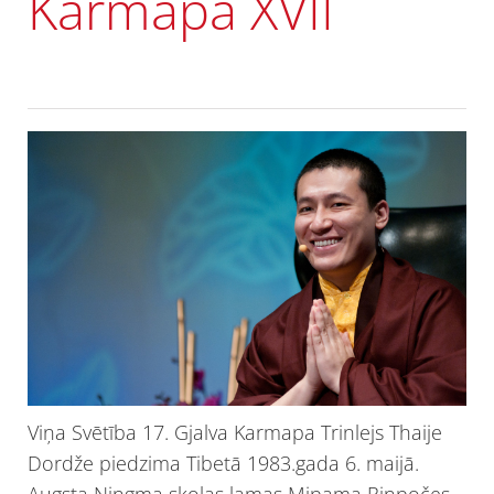
Karmapa ХVII
Viņa Svētība 17. Gjalva Karmapa Trinlejs Thaije
Dordže piedzima Tibetā 1983.gada 6. maijā.
Augsta Ņingma skolas lamas Mipama Rinpočes