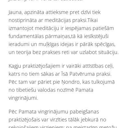
Jauna, apzināta attieksme pret dzīvi tiek
nostiprināta ar meditācijas praksi.Tikai
izmantojot meditāciju ir iespējamas patiešām
fundamentālas pārmaiņas,tā kā iesīkstējuši
ieradumi un muļķīgas idejas ir pārāk spēcīgas,
un teorija bez prakses reti var uzlabot situāciju.
Kagju praktizējošajiem ir vairāki attīstības ceļi,
katrs no tiem sākas ar Īsā Patvēruma praksi.
Pēc tam var pāriet pie Ņondro, kas tulkojumā
no tibetiešu valodas nozīmē Pamata
vingrinājumi.
Pēc Pamata vingrinājumu pabeigšanas
praktizējošais var virzīties tālāk jebkurā no
sekojošajiem virzieniem: pa meistarīgo metožu