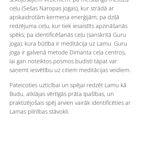
ceļu (Sešas Naropas jogas), kur strādā ar
apskaidrotām ķermeņa enerģijām; pa dziļā
redzējuma ceļu, kur tiek iesaistīts apzināšanās
spēks; pa identificēšanās ceļu (sanskritā Guru
joga), kura būtība ir meditācija uz Lamu. Guru
joga ir galvenā metode Dimanta ceļa centros,
lai gan noteiktos posmos budisti tāpat var
saņemt iesvētību uz citiem meditācijas veidiem.
Pateicoties uzticībai un spējai redzēt Lamu kā
Budu, atklājas vērtīgās prāta īpašības, un
praktizējošais spēj arvien vairāk identificēties ar
Lamas pilnības stāvokli.