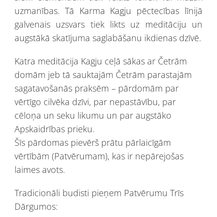
uzmanības. Tā Karma Kagju pēctecības līnijā
galvenais uzsvars tiek likts uz meditāciju un
augstākā skatījuma saglabāšanu ikdienas dzīvē.
Katra meditācija Kagju ceļā sākas ar Četrām
domām jeb tā sauktajām Četrām parastajām
sagatavošanās praksēm – pārdomām par
vērtīgo cilvēka dzīvi, par nepastāvību, par
cēloņa un seku likumu un par augstāko
Apskaidrības prieku.
Šīs pārdomas pievērš prātu pārlaicīgām
vērtībām (Patvērumam), kas ir nepārejošas
laimes avots.
Tradicionāli budisti pieņem Patvērumu Trīs
Dārgumos: