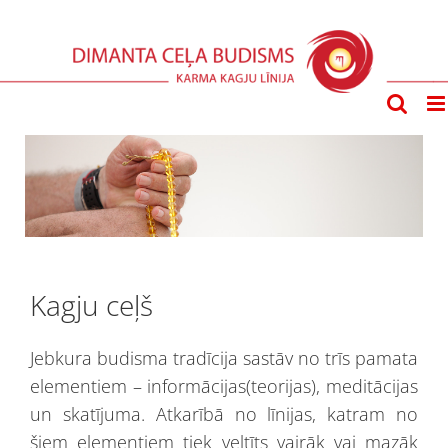
Skip
to
content
Kagju ceļš
Jebkura budisma tradīcija sastāv no trīs pamata
elementiem – informācijas(teorijas), meditācijas
un skatījuma. Atkarībā no līnijas, katram no
šiem elementiem tiek veltīts vairāk vai mazāk