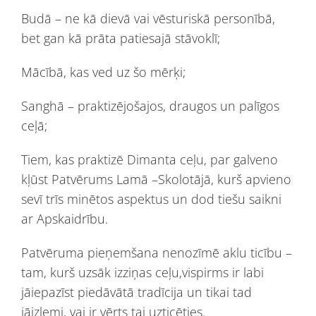
Budā – ne kā dievā vai vēsturiskā personībā,
bet gan kā prāta patiesajā stāvoklī;
Mācībā, kas ved uz šo mērķi;
Sanghā – praktizējošajos, draugos un palīgos
ceļā;
Tiem, kas praktizē Dimanta ceļu, par galveno
kļūst Patvērums Lamā –Skolotājā, kurš apvieno
sevī trīs minētos aspektus un dod tiešu saikni
ar Apskaidrību.
Patvēruma pieņemšana nenozīmē aklu ticību –
tam, kurš uzsāk izziņas ceļu,vispirms ir labi
jāiepazīst piedāvātā tradīcija un tikai tad
jāizlemj, vai ir vērts tai uzticēties.