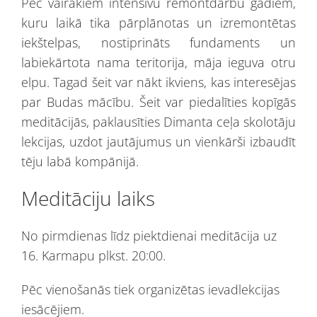
Pēc vairākiem intensīvu remontdarbu gadiem,
kuru laikā tika pārplānotas un izremontētas
iekštelpas, nostiprināts fundaments un
labiekārtota nama teritorija, māja ieguva otru
elpu. Tagad šeit var nākt ikviens, kas interesējas
par Budas mācību. Šeit var piedalīties kopīgās
meditācijās, paklausīties Dimanta ceļa skolotāju
lekcijas, uzdot jautājumus un vienkārši izbaudīt
tēju labā kompānijā.
Meditāciju laiks
No pirmdienas līdz piektdienai meditācija uz
16. Karmapu plkst. 20:00.
Pēc vienošanās tiek organizētas ievadlekcijas
iesācējiem.